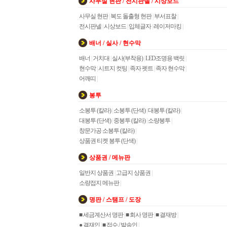
사무실 현판 / 전시판넬 / 시상보드
사무실 현판
|
복도 돌출형 현판
|
부서표찰
|
전시판넬
|
시상보드
|
입체글자
|
레이저마킹
|
배너 / 실사 / 현수막
배너
|
거치대
|
실사(부착용)
|
LED조명용 백릿
|
현수막
|
시트지 컷팅
|
족자 펫트
|
족자 현수막
|
어깨띠
|
봉투
소봉투 (칼라)
|
소봉투 (단색)
|
대봉투 (칼라)
|
대봉투 (단색)
|
중봉투 (칼라)
|
소량봉투
|
창문가공 소봉투 (칼라)
|
상품권 티켓 봉투 (단색)
|
상품권 / 메뉴판
일반지 상품권
|
고급지 상품권
|
소량접지 메뉴판
|
명판 / 스탬프 / 도장
■ 세금계산서 명판
|
■ 회사 명판
|
■ 결재방
|
● 결재인
|
■ 접수 / 발송인
|