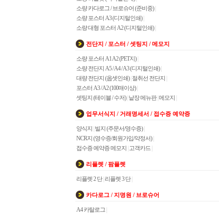
소량 카다로그 / 브로슈어 (준비중)
|
소량 포스터 A3 (디지털인쇄)
|
소량 대형 포스터 A2 (디지털인쇄)
|
전단지 / 포스터 / 셋팅지 / 메모지
소량 포스터 A1 A2 (PET지)
|
소량 전단지 A5 / A4 / A3 (디지털인쇄)
|
대량 전단지 (옵셋인쇄)
|
절취선 전단지
|
포스터 A3 / A2 (100매이상)
|
셋팅지 (테이블 / 수저)
|
낱장 메뉴판
|
메모지
|
업무서식지 / 거래명세서 / 접수증 예약증
양식지
|
빌지 (주문서/영수증)
|
NCR지 (영수증/회원가입/약정서)
|
접수증 예약증 메모지
|
고객카드
|
리플렛 / 팜플렛
리플렛 2 단
|
리플렛 3 단
|
카다로그 / 지명원 / 브로슈어
A4 카탈로그
|