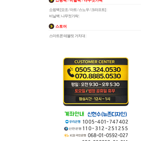
쇼핑백 / 비닐백 / 나무젓가락
쇼핑백 [모조 / 아트 / 스노우 / 크라프트]
|
비닐백
|
나무젓가락
|
스토어
스마트폰 테블릿 거치대
|