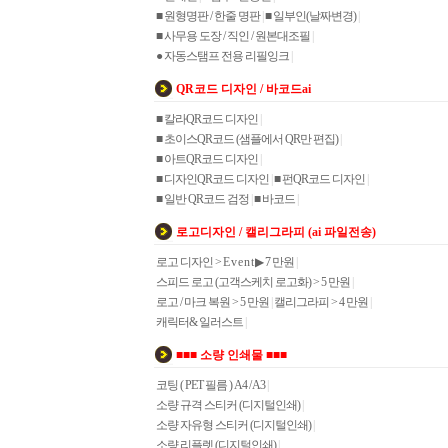
■ 원형명판 / 한줄 명판
|
■ 일부인(날짜변경)
|
■ 사무용 도장 / 직인 / 원본대조필
|
● 자동스탬프 전용 리필잉크
|
QR코드 디자인 / 바코드ai
■ 칼라QR코드 디자인
|
■ 초이스QR코드 (샘플에서 QR만 편집)
|
■ 아트QR코드 디자인
|
■ 디자인QR코드 디자인
|
■ 펀QR코드 디자인
|
■ 일반 QR코드 검정
|
■ 바코드
|
로고디자인 / 캘리그라피 (ai 파일전송)
로고 디자인 > E v e n t ▶ 7 만원
|
스피드 로고 (고객스케치 로고화) > 5 만원
|
로고 / 마크 복원 > 5 만원
|
캘리그라피 > 4 만원
|
캐릭터& 일러스트
|
■■■ 소량 인쇄물 ■■■
코팅 ( PET 필름 ) A4 / A3
|
소량 규격 스티커 (디지털인쇄)
|
소량 자유형 스티커 (디지털인쇄)
|
소량 리플렛 (디지털인쇄)
|