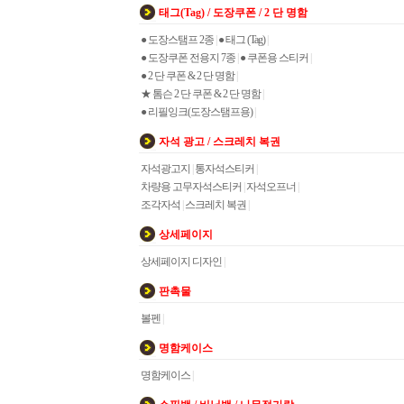
태그(Tag) / 도장쿠폰 / 2 단 명함
● 도장스탬프 2종
|
● 태그 (Tag)
|
● 도장쿠폰 전용지 7종
|
● 쿠폰용 스티커
|
● 2 단 쿠폰 & 2 단 명함
|
★ 톰슨 2 단 쿠폰 & 2 단 명함
|
● 리필잉크(도장스탬프용)
|
자석 광고 / 스크레치 복권
자석광고지
|
통자석스티커
|
차량용 고무자석스티커
|
자석오프너
|
조각자석
|
스크레치 복권
|
상세페이지
상세페이지 디자인
|
판촉물
볼펜
|
명함케이스
명함케이스
|