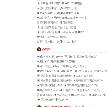
★ 두꺼운 PET 투명카드
|
■ PET 카드명함
|
● 점자명함
|
▣ 칼라용지-백색인쇄
|
■ 문양지 (패턴 24종)
|
■ 에폭엠보 명함
|
■ 모양 명함
|
● 친환경 크라프트지
|
■ 마분지
|
▒ 크라프트지 (레이저 각인 명함)
|
★ 금색/은색/형광그린색 인쇄명함
|
★ 입체 금박 명함
|
■ 프레임 박 명함
|
■ 엽서
|
■ 연예인 싸인보드 / 큐카드
|
□ 무지 (인쇄없이 명함사이즈 재단)
|
스티커
■ 일반재단 사각스티커 (무광코팅 / 유광코팅 / 비코팅)
|
● 모양 스티커 (유광코팅 / 비코팅)
|
■ 사각라운딩 4 0 mm 이하 (유광코팅스티커)
|
■ 방수스티커>은색 | 금색 | 홀로그램 | PVC | 유포지 | 투명스티커
▣ 맞춤형 정품홀로그램스티커
|
■ 모조지 스티커
|
▣ 기성품 정품홀로그램스티커
|
● 크라프트지(톰슨)스티커
|
● 가격표시 라벨스티커
|
■ 크라프트(일반재단)스티커
|
■ 취급주의 스티커
|
● C D톰슨 스티커
|
▒ 에폭시 스티커
|
▒ 월별 스티커
|
■ 주차 스티커
|
■ CCTV 스티커
|
■ 금박 스티커
|
★ 주차경고장(강력)스티커
|