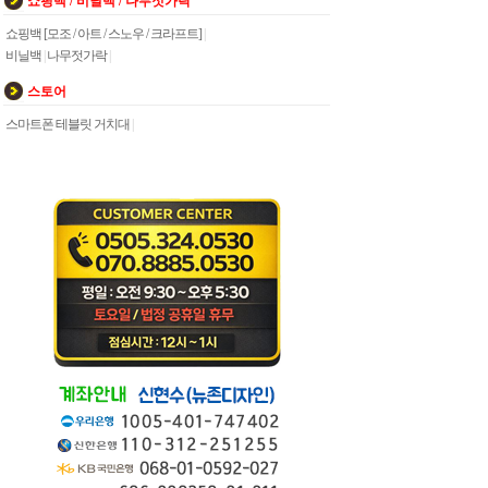
쇼핑백 / 비닐백 / 나무젓가락
쇼핑백 [모조 / 아트 / 스노우 / 크라프트]
|
비닐백
|
나무젓가락
|
스토어
스마트폰 테블릿 거치대
|