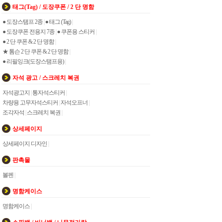
태그(Tag) / 도장쿠폰 / 2 단 명함
● 도장스탬프 2종
|
● 태그 (Tag)
|
● 도장쿠폰 전용지 7종
|
● 쿠폰용 스티커
|
● 2 단 쿠폰 & 2 단 명함
|
★ 톰슨 2 단 쿠폰 & 2 단 명함
|
● 리필잉크(도장스탬프용)
|
자석 광고 / 스크레치 복권
자석광고지
|
통자석스티커
|
차량용 고무자석스티커
|
자석오프너
|
조각자석
|
스크레치 복권
|
상세페이지
상세페이지 디자인
|
판촉물
볼펜
|
명함케이스
명함케이스
|