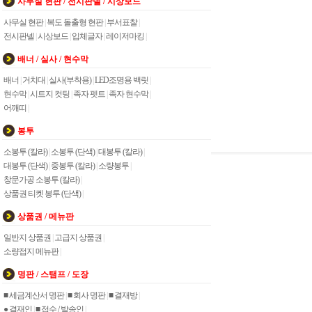
사무실 현판 / 전시판넬 / 시상보드
사무실 현판
|
복도 돌출형 현판
|
부서표찰
|
전시판넬
|
시상보드
|
입체글자
|
레이저마킹
|
배너 / 실사 / 현수막
배너
|
거치대
|
실사(부착용)
|
LED조명용 백릿
|
현수막
|
시트지 컷팅
|
족자 펫트
|
족자 현수막
|
어깨띠
|
봉투
소봉투 (칼라)
|
소봉투 (단색)
|
대봉투 (칼라)
|
대봉투 (단색)
|
중봉투 (칼라)
|
소량봉투
|
창문가공 소봉투 (칼라)
|
상품권 티켓 봉투 (단색)
|
상품권 / 메뉴판
일반지 상품권
|
고급지 상품권
|
소량접지 메뉴판
|
명판 / 스탬프 / 도장
■ 세금계산서 명판
|
■ 회사 명판
|
■ 결재방
|
● 결재인
|
■ 접수 / 발송인
|