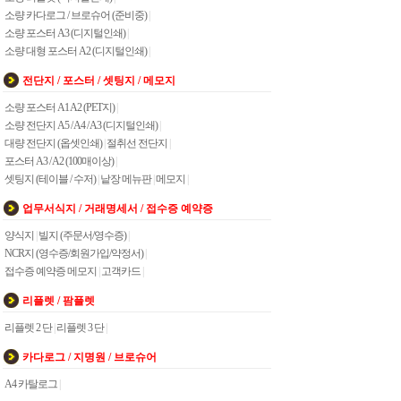
소량 카다로그 / 브로슈어 (준비중)
|
소량 포스터 A3 (디지털인쇄)
|
소량 대형 포스터 A2 (디지털인쇄)
|
전단지 / 포스터 / 셋팅지 / 메모지
소량 포스터 A1 A2 (PET지)
|
소량 전단지 A5 / A4 / A3 (디지털인쇄)
|
대량 전단지 (옵셋인쇄)
|
절취선 전단지
|
포스터 A3 / A2 (100매이상)
|
셋팅지 (테이블 / 수저)
|
낱장 메뉴판
|
메모지
|
업무서식지 / 거래명세서 / 접수증 예약증
양식지
|
빌지 (주문서/영수증)
|
NCR지 (영수증/회원가입/약정서)
|
접수증 예약증 메모지
|
고객카드
|
리플렛 / 팜플렛
리플렛 2 단
|
리플렛 3 단
|
카다로그 / 지명원 / 브로슈어
A4 카탈로그
|