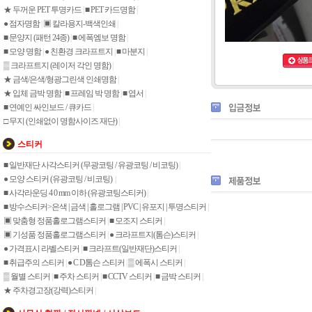
★ 두꺼운 PET 투명카드
|
■ PET 카드명함
|
● 점자명함
|
▣ 칼라용지-백색인쇄
|
■ 문양지 (패턴 24종)
|
■ 에폭엠보 명함
|
■ 모양 명함
|
● 친환경 크라프트지
|
■ 마분지
|
▒ 크라프트지 (레이저 각인 명함)
|
★ 금색/은색/형광그린색 인쇄명함
|
★ 입체 금박 명함
|
■ 프레임 박 명함
|
■ 엽서
|
■ 연예인 싸인보드 / 큐카드
|
□ 무지 (인쇄없이 명함사이즈 재단)
|
스티커
■ 일반재단 사각스티커 (무광코팅 / 유광코팅 / 비코팅)
|
● 모양 스티커 (유광코팅 / 비코팅)
|
■ 사각라운딩 4 0 mm 이하 (유광코팅스티커)
|
■ 방수스티커>은색 | 금색 | 홀로그램 | PVC | 유포지 | 투명스티커
|
▣ 맞춤형 정품홀로그램스티커
|
■ 모조지 스티커
|
▣ 기성품 정품홀로그램스티커
|
● 크라프트지(톰슨)스티커
|
● 가격표시 라벨스티커
|
■ 크라프트(일반재단)스티커
|
■ 취급주의 스티커
|
● C D톰슨 스티커
|
▒ 에폭시 스티커
|
▒ 월별 스티커
|
■ 주차 스티커
|
■ CCTV 스티커
|
■ 금박 스티커
|
★ 주차경고장(강력)스티커
|