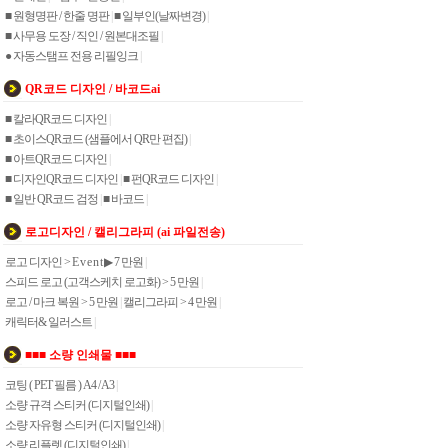
■ 원형명판 / 한줄 명판
|
■ 일부인(날짜변경)
|
■ 사무용 도장 / 직인 / 원본대조필
|
● 자동스탬프 전용 리필잉크
|
QR코드 디자인 / 바코드ai
■ 칼라QR코드 디자인
|
■ 초이스QR코드 (샘플에서 QR만 편집)
|
■ 아트QR코드 디자인
|
■ 디자인QR코드 디자인
|
■ 펀QR코드 디자인
|
■ 일반 QR코드 검정
|
■ 바코드
|
로고디자인 / 캘리그라피 (ai 파일전송)
로고 디자인 > E v e n t ▶ 7 만원
|
스피드 로고 (고객스케치 로고화) > 5 만원
|
로고 / 마크 복원 > 5 만원
|
캘리그라피 > 4 만원
|
캐릭터& 일러스트
|
■■■ 소량 인쇄물 ■■■
코팅 ( PET 필름 ) A4 / A3
|
소량 규격 스티커 (디지털인쇄)
|
소량 자유형 스티커 (디지털인쇄)
|
소량 리플렛 (디지털인쇄)
|