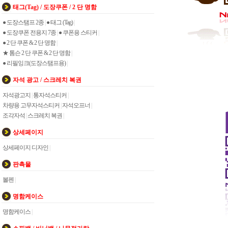
태그(Tag) / 도장쿠폰 / 2 단 명함
● 도장스탬프 2종
|
● 태그 (Tag)
|
● 도장쿠폰 전용지 7종
|
● 쿠폰용 스티커
|
● 2 단 쿠폰 & 2 단 명함
|
★ 톰슨 2 단 쿠폰 & 2 단 명함
|
● 리필잉크(도장스탬프용)
|
자석 광고 / 스크레치 복권
자석광고지
|
통자석스티커
|
차량용 고무자석스티커
|
자석오프너
|
조각자석
|
스크레치 복권
|
상세페이지
상세페이지 디자인
|
판촉물
볼펜
|
명함케이스
명함케이스
|