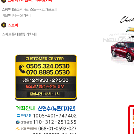
쇼핑백 / 비닐백 / 나무젓가락
쇼핑백 [모조 / 아트 / 스노우 / 크라프트]
|
비닐백
|
나무젓가락
|
스토어
스마트폰 테블릿 거치대
|