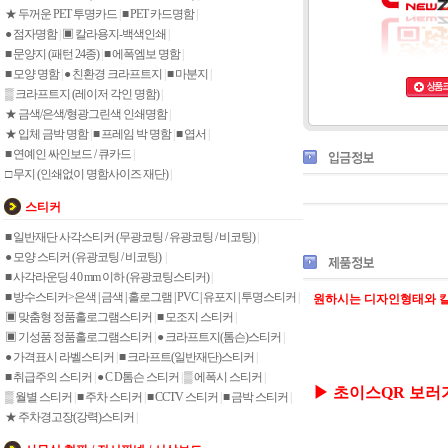
★ 두꺼운 PET 투명카드
|
■ PET 카드명함
|
● 점자명함
|
▣ 칼라용지-백색인쇄
|
■ 문양지 (패턴 24종)
|
■ 에폭엠보 명함
|
■ 모양 명함
|
● 친환경 크라프트지
|
■ 마분지
|
▒ 크라프트지 (레이저 각인 명함)
|
★ 금색/은색/형광그린색 인쇄명함
|
★ 입체 금박 명함
|
■ 프레임 박 명함
|
■ 엽서
|
■ 연예인 싸인보드 / 큐카드
|
□ 무지 (인쇄없이 명함사이즈 재단)
|
스티커
■ 일반재단 사각스티커 (무광코팅 / 유광코팅 / 비코팅)
|
● 모양 스티커 (유광코팅 / 비코팅)
|
■ 사각라운딩 4 0 mm 이하 (유광코팅스티커)
|
■ 방수스티커>은색 | 금색 | 홀로그램 | PVC | 유포지 | 투명스티커
|
원하시는 디자인형태와 칼
▣ 맞춤형 정품홀로그램스티커
|
■ 모조지 스티커
|
▣ 기성품 정품홀로그램스티커
|
● 크라프트지(톰슨)스티커
|
● 가격표시 라벨스티커
|
■ 크라프트(일반재단)스티커
|
■ 취급주의 스티커
|
● C D톰슨 스티커
|
▒ 에폭시 스티커
|
▶ 초이스QR 보러
▒ 월별 스티커
|
■ 주차 스티커
|
■ CCTV 스티커
|
■ 금박 스티커
|
★ 주차경고장(강력)스티커
|