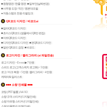
■ 원형명판 / 한줄 명판
|
■ 일부인(날짜변경)
|
■ 사무용 도장 / 직인 / 원본대조필
|
● 자동스탬프 전용 리필잉크
|
QR코드 디자인 / 바코드ai
■ 칼라QR코드 디자인
|
■ 초이스QR코드 (샘플에서 QR만 편집)
|
■ 아트QR코드 디자인
|
■ 디자인QR코드 디자인
|
■ 펀QR코드 디자인
|
■ 일반 QR코드 검정
|
■ 바코드
|
로고디자인 / 캘리그라피 (ai 파일전송)
로고 디자인 > E v e n t ▶ 7 만원
|
스피드 로고 (고객스케치 로고화) > 5 만원
|
로고 / 마크 복원 > 5 만원
|
캘리그라피 > 4 만원
|
캐릭터& 일러스트
|
■■■ 소량 인쇄물 ■■■
코팅 ( PET 필름 ) A4 / A3
|
소량 규격 스티커 (디지털인쇄)
|
소량 자유형 스티커 (디지털인쇄)
|
소량 리플렛 (디지털인쇄)
|