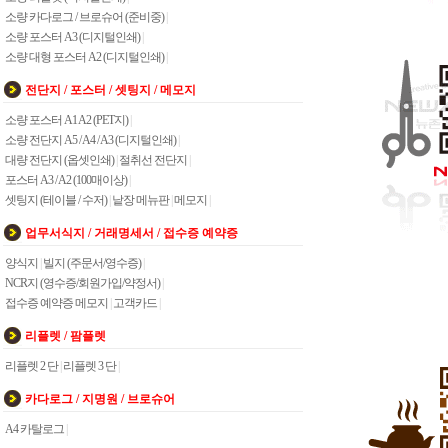
소량 카다로그 / 브로슈어 (준비중)
|
소량 포스터 A3 (디지털인쇄)
|
소량 대형 포스터 A2 (디지털인쇄)
|
전단지 / 포스터 / 셋팅지 / 메모지
소량 포스터 A1 A2 (PET지)
|
소량 전단지 A5 / A4 / A3 (디지털인쇄)
|
대량 전단지 (옵셋인쇄)
|
절취선 전단지
|
포스터 A3 / A2 (100매이상)
|
셋팅지 (테이블 / 수저)
|
낱장 메뉴판
|
메모지
|
업무서식지 / 거래명세서 / 접수증 예약증
양식지
|
빌지 (주문서/영수증)
|
NCR지 (영수증/회원가입/약정서)
|
접수증 예약증 메모지
|
고객카드
|
리플렛 / 팜플렛
리플렛 2 단
|
리플렛 3 단
|
카다로그 / 지명원 / 브로슈어
A4 카탈로그
|