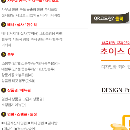
사무실 현판 / 전시판넬 / 시상보드
사무실 현판
|
복도 돌출형 현판
|
부서표찰
|
전시판넬
|
시상보드
|
입체글자
|
레이저마킹
|
배너 / 실사 / 현수막
배너
|
거치대
|
실사(부착용)
|
LED조명용 백릿
|
현수막
|
시트지 컷팅
|
족자 펫트
|
족자 현수막
|
어깨띠
|
봉투
소봉투 (칼라)
|
소봉투 (단색)
|
대봉투 (칼라)
|
대봉투 (단색)
|
중봉투 (칼라)
|
소량봉투
|
창문가공 소봉투 (칼라)
|
상품권 티켓 봉투 (단색)
|
상품권 / 메뉴판
일반지 상품권
|
고급지 상품권
|
소량접지 메뉴판
|
명판 / 스탬프 / 도장
■ 세금계산서 명판
|
■ 회사 명판
|
■ 결재방
|
● 결재인
|
■ 접수 / 발송인
|